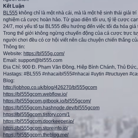
Kết Luận
BL555
không chỉ là một nhà cái, mà là một hệ sinh thái giải tr
nghiệm cá cược hoàn hảo. Từ giao diện tối ưu, tỷ lệ cược cạ
24/7, mọi yếu tố tại BL555 đều hướng đến việc tối đa hóa giá 
Trong thế giới không ngừng chuyển động của cá cược trực tu
người chơi đều có cơ hội viết nên câu chuyện chiến thắng củ
Thông tin:
Website:
https://bl555g.com/
Email:
support@bl555.com
Địa Chỉ: 900 Đ. Phạm Văn Đồng, Hiệp Bình Chánh, Thủ Đức,
Hastags: #BL555 #nhacaibl555#nhacai #uytin #tructuyen #ca
Blog:
http://jobhop.co.uk/blog/426270/bl555gcom
https://bl555gcom.webflow.io/
https://bl555gcom.gitbook.io/bl555gcom/
https://bl555gcom.hashnode.dev/bl555gcom
https://bl555gcom.tistory.com/1
https://bl555gcom.doorkeeper.jp/
https://bl555gcom.storeinfo.jp/
https://bl555gcom.theblog.me/