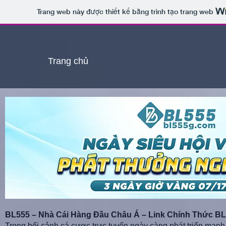
Trang web này được thiết kế bằng trình tạo trang web
Trang chủ
BL555 – Nhà Cái Hàng Đầu Châu Á – Link Chính Thức B
Trong bối cảnh cá cược trực tuyến ngày càng phát triển mạnh