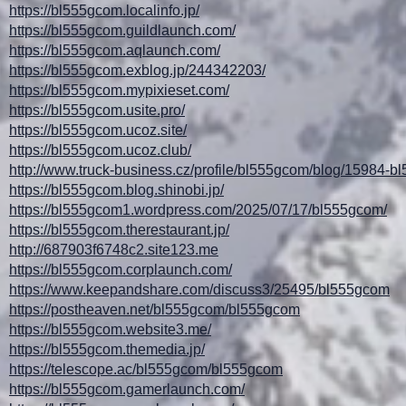
https://bl555gcom.localinfo.jp/
https://bl555gcom.guildlaunch.com/
https://bl555gcom.aqlaunch.com/
https://bl555gcom.exblog.jp/244342203/
https://bl555gcom.mypixieset.com/
https://bl555gcom.usite.pro/
https://bl555gcom.ucoz.site/
https://bl555gcom.ucoz.club/
http://www.truck-business.cz/profile/bl555gcom/blog/15984-b
https://bl555gcom.blog.shinobi.jp/
https://bl555gcom1.wordpress.com/2025/07/17/bl555gcom/
https://bl555gcom.therestaurant.jp/
http://687903f6748c2.site123.me
https://bl555gcom.corplaunch.com/
https://www.keepandshare.com/discuss3/25495/bl555gcom
https://postheaven.net/bl555gcom/bl555gcom
https://bl555gcom.website3.me/
https://bl555gcom.themedia.jp/
https://telescope.ac/bl555gcom/bl555gcom
https://bl555gcom.gamerlaunch.com/