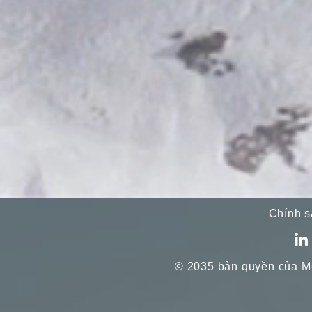
Chính s
© 2035 bản quyền của Me