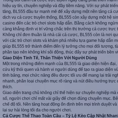
hiệu uy tín, chuyên nghiệp và đầy tiềm năng. Với sự phát tri
tăng, BL555 đầu tư mạnh mẽ để xây dựng một nền tảng cá cượ
dịch vụ cá cược truyền thống, BL555 còn xây dựng một hệ sinh 
casino đến các trò chơi slots hấp dẫn. Bằng cách không ngừ
càng khẳng định vị trí vững chắc trên thị trường cá cược trực
Không chỉ đơn thuần là nhà cái cá cược, BL555 còn là nơi quy
với các trò chơi slots và khám phá nhiều tựa game hấp dẫn mỗ
giúp BL555 trở thành điểm đến lý tưởng cho mọi đối tượng, 
phần tạo nên không khí sôi động, thúc đẩy sự phát triển bền 
Giao Diện Tinh Tế, Thân Thiện Với Người Dùng
Một trong những điểm mạnh của BL555 là giao diện hiện đại, s
cứu kỹ thói quen và hành vi người dùng để tạo ra giao diện v
tính bảng, mọi chức năng đều được tối ưu để mang lại trải n
nhanh, phân loại chuyên mục rõ ràng và nút điều hướng trực 
thích.
Giao diện trang chủ không chỉ thể hiện sự chuyên nghiệp mà c
số, người chơi chỉ mất vài giây để chọn đúng chuyên mục. Bê
chế độ tối. Nền tảng hoạt động ổn định trên mọi trình duyệt 
lại sự hài lòng tối đa cho người chơi.
Cá Cược Thể Thao Toàn Cầu – Tỷ Lệ Kèo Cập Nhật Nhan